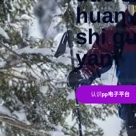
huan 
shi gu
yan
认识
pp电子平台