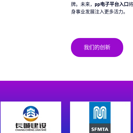
牌。未来，
pp电子平台入口
身事业发展注入更多活力。
我们的创新