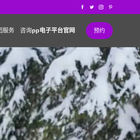
团服务
咨询
pp电子平台官网
预约