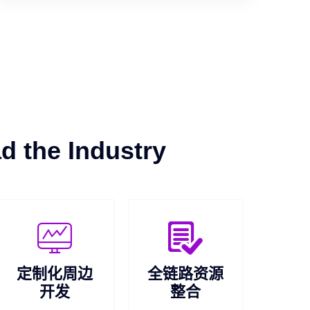
 the Industry
定制化周边
全链路资源
开发
整合