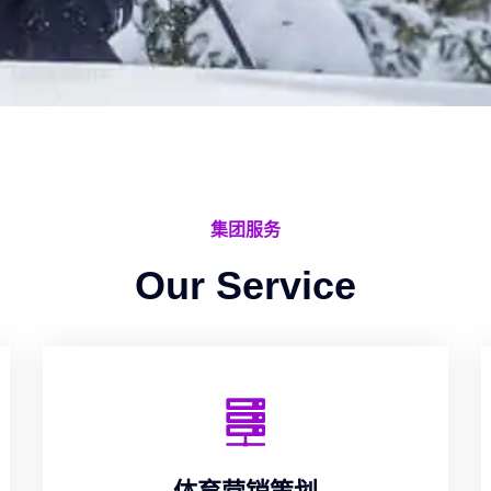
集团服务
Our Service