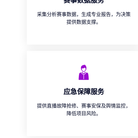
赛事数据服务
采集分析赛事数据，生成专业报告，为决策
提供数据支撑。
应急保障服务
提供直播故障抢修、赛事安保及舆情监控，
降低项目风险。