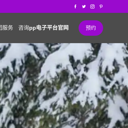
团服务
咨询
pp电子平台官网
预约