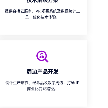
技术解决方案
提供直播云服务、VR 观赛系统及数据统计工
具，优化技术体验。
周边产品开发
设计生产球衣、纪念品及数字周边，打通 IP
商业化变现路径。