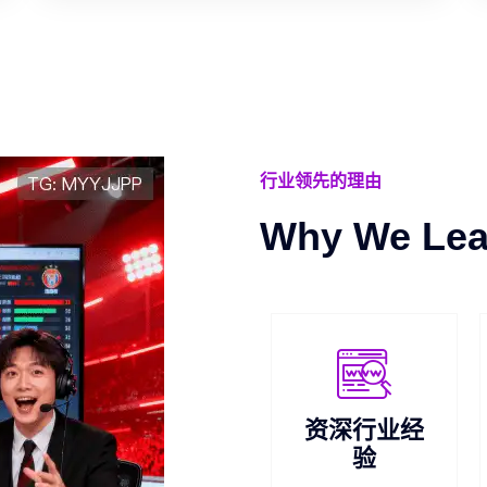
行业领先的理由
Why We Lead
资深行业经
验