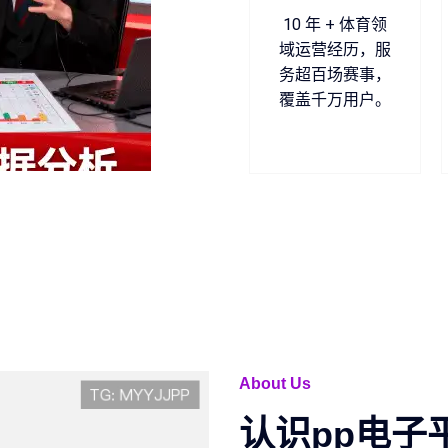
10 年 + 体育领
域运营经历，服
务超百场赛事，
覆盖千万用户。
About Us
认识
pp电子