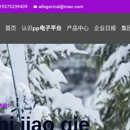
19375239439
allegorical@mac.com
首页
认识
pp电子平台
产品中心
企业日报
集
体验！
i jiao qie