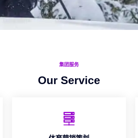
集团服务
Our Service